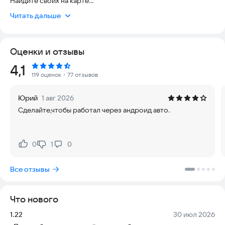
Найдите своих на карте
CHAIN показывает байкеров рядом в реальном времени.
Читать дальше
Ищите попутчиков или делитесь своими поездками.
Ваш байкерский профиль
Оценки и отзывы
Расскажите о себе и своем гараже. Добавляйте мотоциклы с
фотографиями. Другие байкеры увидят ваш стиль и технику.
Рейтинг:
4,1
119 оценок
・77 отзывов
Чаты для байкеров
• Личные сообщения
Юрий
1 авг 2026
• Групповые чаты для мотопоездок
Сделайте,чтобы работал через андроид авто.
• Быстрое добавление в друзья
Трекинг поездок
Создавайте одиночные или парные маршруты с точками
0
1
0
Нравится:
Не нравится:
остановок. Система запишет весь путь и остановки.
Все отзывы
SOS — экстренная помощь
В случае аварии или поломки отправьте сигнал SOS. Байкеры
поблизости увидят метку и смогут помочь советом или
Что нового
делом.
Версия:
Дата:
1.22
30 июл 2026
Гараж мотоциклистов