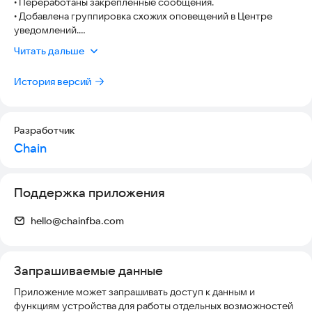
• Переработаны закреплённые сообщения.
• Добавляйте все свои байки
• Добавлена группировка схожих оповещений в Центре
• Показывайте другим свой стиль
уведомлений.
• Находите владельцев похожих моделей
• Различные улучшения и исправления.
Читать дальше
Карта — главный экран
• Байкеры рядом
История версий
• Опубликованные поездки для поиска компании
• Ваши треки и маршруты
Разработчик
CHAIN создано байкерами для байкеров.
Chain
Сообщество единомышленников на дороге.
Присоединяйтесь к байкерам!
Поддержка приложения
hello@chainfba.com
Запрашиваемые данные
Приложение может запрашивать доступ к данным и
функциям устройства для работы отдельных возможностей