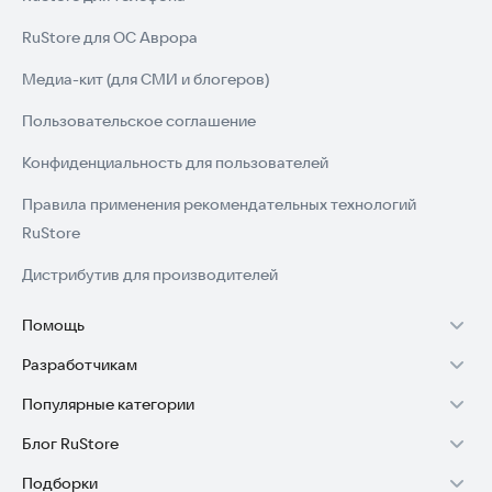
RuStore для ОС Аврора
Медиа-кит (для СМИ и блогеров)
Пользовательское соглашение
Конфиденциальность для пользователей
Правила применения рекомендательных технологий
RuStore
Дистрибутив для производителей
Помощь
Разработчикам
Установка RuStore на TV
Популярные категории
Зарабатывать с RuStore
Установка RuStore на телефон
Блог RuStore
Игры для Android
Стать разработчиком
Установка RuStore в машину
Подборки
Обзоры игр для Android 2025
Приложения банков