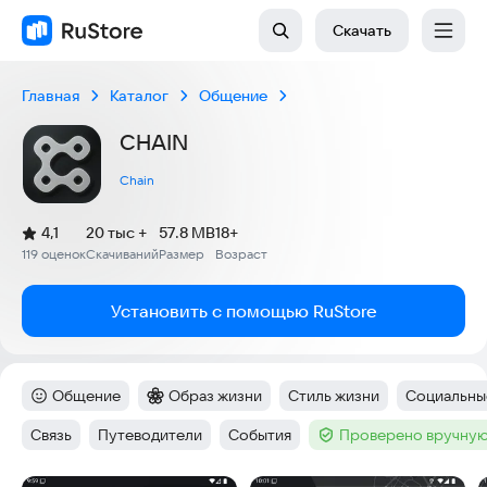
Скачать
Главная
Каталог
Общение
CHAIN
Chain
(
)
4,1
20 тыс +
57.8 MB
18+
Рейтинг:
119 оценок
Скачиваний
Размер
Возраст
:
:
:
Установить с помощью RuStore
Общение
Образ жизни
Стиль жизни
Социальны
Категория
:
Категория
:
Тег
:
Тег
:
Связь
Путеводители
События
Проверено вручную
Тег
:
Тег
:
Тег
:
Тег
: